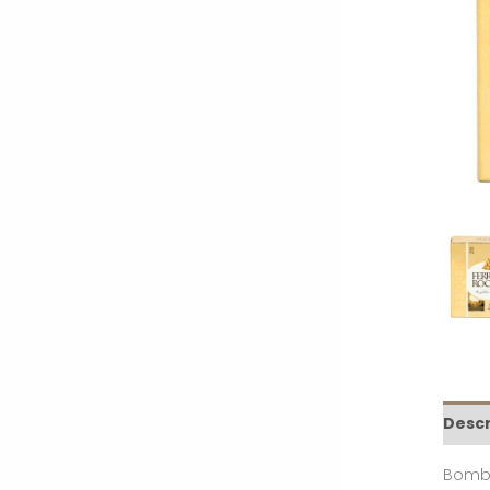
Descr
Bombó