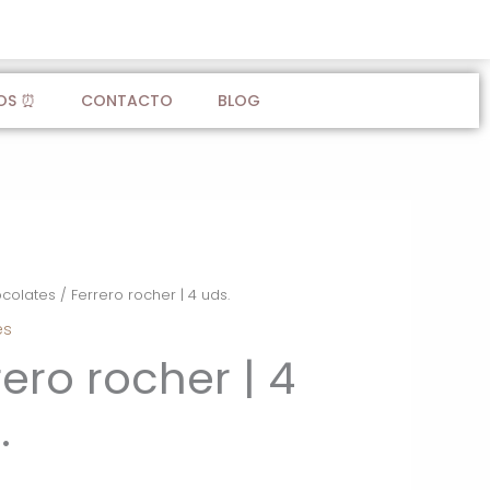
OS ⏰
CONTACTO
BLOG
colates
/ Ferrero rocher | 4 uds.
es
rero rocher | 4
.