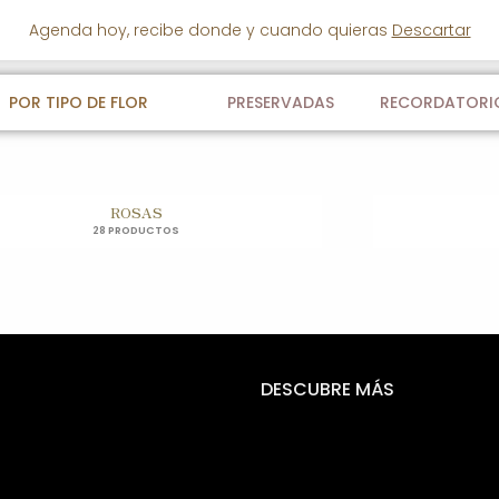
Agenda hoy, recibe donde y cuando quieras
Descartar
POR TIPO DE FLOR
PRESERVADAS
RECORDATORI
ROSAS
28 PRODUCTOS
DESCUBRE MÁS